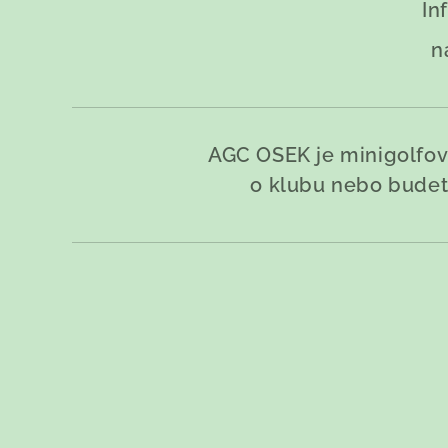
In
n
AGC OSEK je minigolfový 
o klubu nebo budete