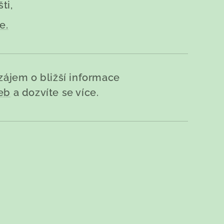
ti,
e.
 zájem o bližší informace
eb
a dozvíte se více.